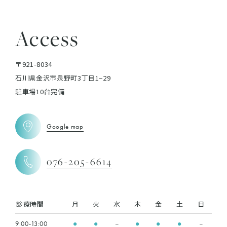
Access
〒921-8034
石川県金沢市泉野町3丁目1−29
駐車場10台完備
Google map
076-205-6614
診療時間
月
火
水
木
金
土
日
9:00-13:00
●
●
ー
●
●
●
ー