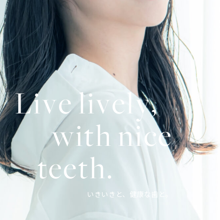
L
i
v
e
l
i
v
e
l
y
,
w
i
t
h
n
i
c
e
t
e
e
t
h
.
いきいきと、健康な歯と。