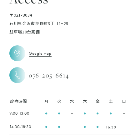
〒921-8034
石川県金沢市泉野町3丁目1−29
駐車場10台完備
Google map
076-205-6614
診療時間
月
火
水
木
金
土
日
9:00-13:00
●
●
ー
●
●
●
ー
14:30-18:30
16:30
●
●
ー
●
●
ー